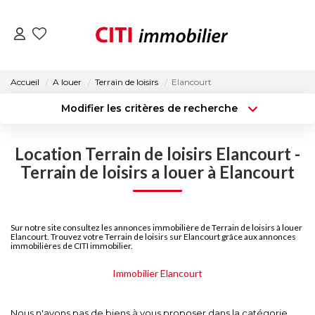
VENTES
Accueil
A louer
Terrain de loisirs
Elancourt
Modifier les critères de recherche
LOCATIONS
Type de transaction
Localisation
Acheter
Localisation
Location Terrain de loisirs Elancourt -
Type de bien
ESTIMATION
Surface min
Sélectionnez...
Terrain de loisirs a louer à Elancourt
NOS AGENCES
Budget max
Plus de critères
Sur notre site consultez les annonces immobilière de Terrain de loisirs à louer
Créer une alerte
Elancourt. Trouvez votre Terrain de loisirs sur Elancourt grâce aux annonces
ACTUALITÉS
immobilières de CITI immobilier.
Immobilier Elancourt
CONTACT
Nous n'avons pas de biens à vous proposer dans la catégorie