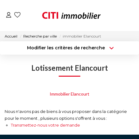
VENTES
Accueil
Recherche par ville
immobilier Elancourt
Modifier les critères de recherche
LOCATIONS
Type de transaction
Localisation
Acheter
Localisation
Lotissement Elancourt
Type de bien
ESTIMATION
Surface min
Sélectionnez...
NOS AGENCES
Budget max
Plus de critères
Immobilier Elancourt
Créer une alerte
ACTUALITÉS
Nous n'avons pas de biens à vous proposer dans la catégorie
pour le moment , plusieurs options s'offrent à vous :
CONTACT
Transmettez-nous votre demande