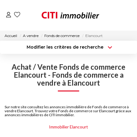
VENTES
Accueil
A vendre
Fonds de commerce
Elancourt
Modifier les critères de recherche
LOCATIONS
Type de transaction
Localisation
Acheter
Localisation
Achat / Vente Fonds de commerce
Type de bien
ESTIMATION
Surface min
Sélectionnez...
Elancourt - Fonds de commerce a
vendre à Elancourt
NOS AGENCES
Budget max
Plus de critères
Créer une alerte
ACTUALITÉS
Sur notre site consultez les annonces immobilière de Fonds de commerce à
vendre Elancourt. Trouvez votre Fonds de commerce sur Elancourt grâce aux
annonces immobilières de CITI immobilier.
CONTACT
Immobilier Elancourt