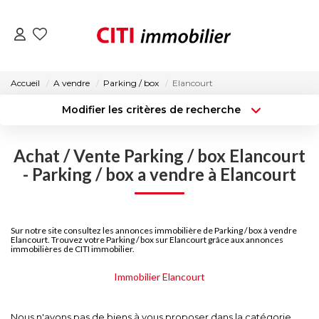
VENTES
Accueil
A vendre
Parking / box
Elancourt
Modifier les critères de recherche
LOCATIONS
Type de transaction
Localisation
Acheter
Localisation
Achat / Vente Parking / box Elancourt
Type de bien
ESTIMATION
Surface min
Sélectionnez...
- Parking / box a vendre à Elancourt
NOS AGENCES
Budget max
Plus de critères
Sur notre site consultez les annonces immobilière de Parking / box à vendre
Créer une alerte
Elancourt. Trouvez votre Parking / box sur Elancourt grâce aux annonces
ACTUALITÉS
immobilières de CITI immobilier.
Immobilier Elancourt
CONTACT
Nous n'avons pas de biens à vous proposer dans la catégorie