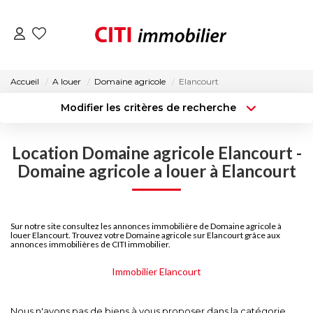
VENTES
Accueil
A louer
Domaine agricole
Elancourt
Modifier les critères de recherche
LOCATIONS
Type de transaction
Localisation
Acheter
Localisation
Location Domaine agricole Elancourt -
Type de bien
ESTIMATION
Surface min
Sélectionnez...
Domaine agricole a louer à Elancourt
NOS AGENCES
Budget max
Plus de critères
Sur notre site consultez les annonces immobilière de Domaine agricole à
Créer une alerte
louer Elancourt. Trouvez votre Domaine agricole sur Elancourt grâce aux
ACTUALITÉS
annonces immobilières de CITI immobilier.
Immobilier Elancourt
CONTACT
Nous n'avons pas de biens à vous proposer dans la catégorie