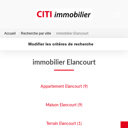
VENTES
Accueil
Recherche par ville
immobilier Elancourt
Modifier les critères de recherche
LOCATIONS
Type de transaction
Localisation
Acheter
Localisation
immobilier Elancourt
Type de bien
ESTIMATION
Surface min
Sélectionnez...
NOS AGENCES
Plus de critères
Budget max
Appartement Elancourt (9)
Créer une alerte
ACTUALITÉS
Maison Elancourt (9)
CONTACT
Terrain Elancourt (1)