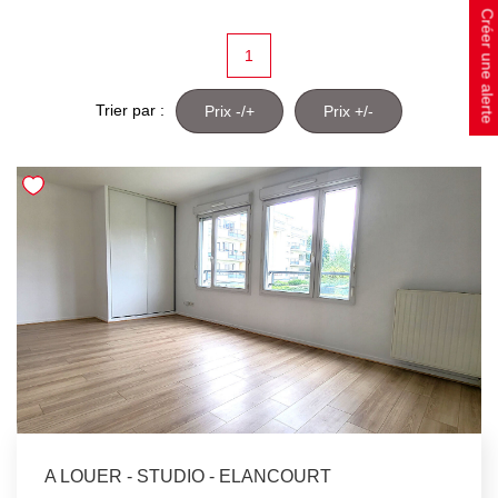
Créer une alerte
1
Trier par :
Prix -/+
Prix +/-
A LOUER - STUDIO - ELANCOURT