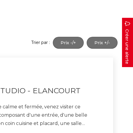
Créer une alerte
Trier par :
Prix -/+
Prix +/-
STUDIO - ELANCOURT
 calme et fermée, venez visiter ce
 composant d'une entrée, d'une belle
n coin cuisine et placard, une salle
us disposez également d'un parking