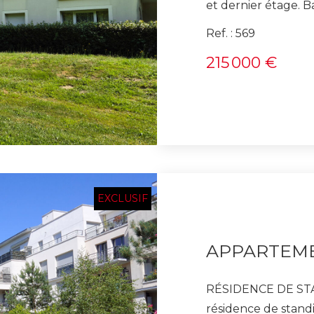
et dernier étage. Balcon (6.35
parking couverte. Résidence privée . Chauffage Gaz
Ref. : 569
individuelle. Contactez Patrick Hervé , Agent commercial
215 000 €
(RSAC Versailles 410
EXCLUSIF
RÉSIDENCE DE STANDI
résidence de stand