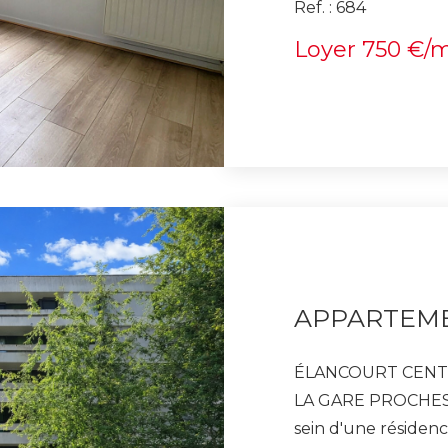
Ref. : 684
extérieur privatif. 
Loyer 750 €/
commerces à proxim
06.66.12.63.00
ÉLANCOURT CENTRE-VILLE
LA GARE PROCHES Idéalement situé en centre-ville,
sein d'une résidence ca