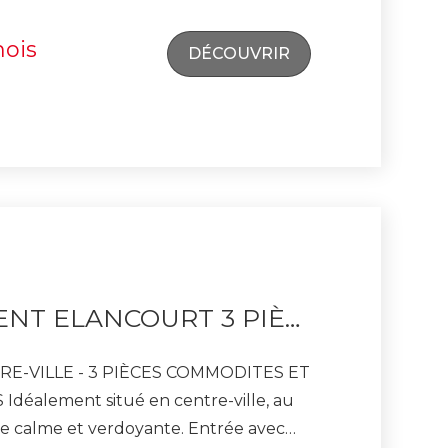
Bus desservant la gare de La Verrière et
mois
ité. Renseignements et visites au
DÉCOUVRIR
APPARTEMENT ELANCOURT 3 PIÈCES 66 M²
 - 3 PIÈCES COMMODITES ET
 au
lme et verdoyante. Entrée avec