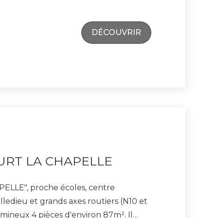
éparés ainsi qu'un dressing. À
DÉCOUVRIR
e des écoles et commerces, avec
et gare accessible. TRAVAUX A
C de Versailles n°410 891 642
URT LA CHAPELLE
ELLE", proche écoles, centre
lledieu et grands axes routiers (N10 et
umineux 4 pièces d'environ 87m². Il