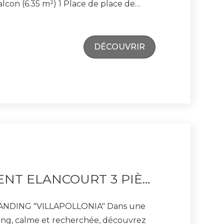
 m²) 1 Place de place de
 891 642) pour une visite !
DÉCOUVRIR
APPARTEMENT ELANCOURT 3 PIÈCES 65 M²
NG "VILLAPOLLONIA" Dans une
ing, calme et recherchée, découvrez