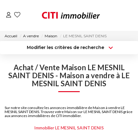
VENTES
Accueil
A vendre
Maison
LE MESNIL SAINT DENIS
Modifier les critères de recherche
LOCATIONS
Type de transaction
Localisation
Acheter
Localisation
Achat / Vente Maison LE MESNIL
Type de bien
ESTIMATION
Surface min
Sélectionnez...
SAINT DENIS - Maison a vendre à LE
MESNIL SAINT DENIS
NOS AGENCES
Budget max
Plus de critères
Créer une alerte
ACTUALITÉS
Sur notre site consultez les annonces immobilière de Maison à vendre LE
MESNIL SAINT DENIS. Trouvez votre Maison sur LE MESNIL SAINT DENIS grâce
aux annonces immobilières de CITI immobilier.
CONTACT
Immobilier LE MESNIL SAINT DENIS