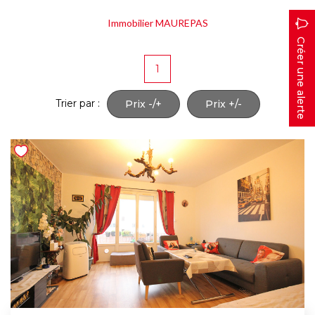
Immobilier MAUREPAS
Créer une alerte
1
Trier par :
Prix -/+
Prix +/-