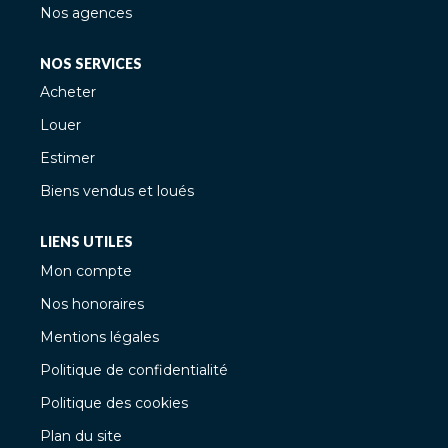
Nos agences
box fermé d'une place de et d'une place de parking
extérieure privée. À savoir : Résidence de 75 lots.
Charges annuelles de 2 316 € (soit environ 193
NOS SERVICES
€/mois). Les honoraires sont à la charge exclusive du
Acheter
vendeur. Une opportunité rare dans ce secteur si
paisible. Pour organiser une visite, contactez Vincent
Louer
Gomez au 06.68.89.50.60.
Estimer
Biens vendus et loués
LIENS UTILES
Mon compte
Nos honoraires
Mentions légales
Politique de confidentialité
Politique des cookies
Plan du site