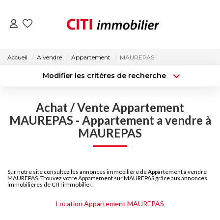
VENTES
Accueil
A vendre
Appartement
MAUREPAS
Modifier les critères de recherche
LOCATIONS
Type de transaction
Localisation
Acheter
Localisation
Achat / Vente Appartement
Type de bien
ESTIMATION
Surface min
Sélectionnez...
MAUREPAS - Appartement a vendre à
MAUREPAS
NOS AGENCES
Budget max
Plus de critères
Créer une alerte
ACTUALITÉS
Sur notre site consultez les annonces immobilière de Appartement à vendre
MAUREPAS. Trouvez votre Appartement sur MAUREPAS grâce aux annonces
immobilières de CITI immobilier.
CONTACT
Location Appartement MAUREPAS