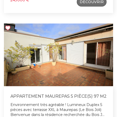
245 000 €
DÉCOUVRIR
vis. L'entrée avec rangement s'ouvre sur un bel
espace de vie, séjour et salle à manger baignés de
soleil, avec son double accès à la terrasse, une
cuisine ouverte aménagée/équipée avec accès sur
la terrasse, un cellier . À l'étage: l'espace nuit se
compose d'un palier desservant deux chambres
avec rangement,une salle d'eau, WC .Un box et une
cave complètent ce bien. Un lieu rare proche de la
nature où il fait bon vivre!!! Contact : Vanessa DE
Freitas 07.64.71.20.91 Agent Commercial
immatriculé au RSAC de Versailles 750 223 372
APPARTEMENT MAUREPAS 5 PIÈCE(S) 97 M2
Environnement très agréable ! Lumineux Duplex 5
pièces avec terrasse XXL à Maurepas (Le Bois Joli)
Bienvenue dans la résidence recherchée du Bois Joli