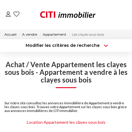
VENTES
Accueil
A vendre
Appartement
Les clayes sous bois
Modifier les critères de recherche
LOCATIONS
Type de transaction
Localisation
Acheter
Localisation
Achat / Vente Appartement les clayes
Type de bien
ESTIMATION
Surface min
Sélectionnez...
sous bois - Appartement a vendre à les
clayes sous bois
NOS AGENCES
Budget max
Plus de critères
Créer une alerte
ACTUALITÉS
Sur notre site consultez les annonces immobilière de Appartement à vendre
les clayes sous bois. Trouvez votre Appartement sur les clayes sous bois grâce
aux annonces immobilières de CITI immobilier.
CONTACT
Location Appartement les clayes sous bois